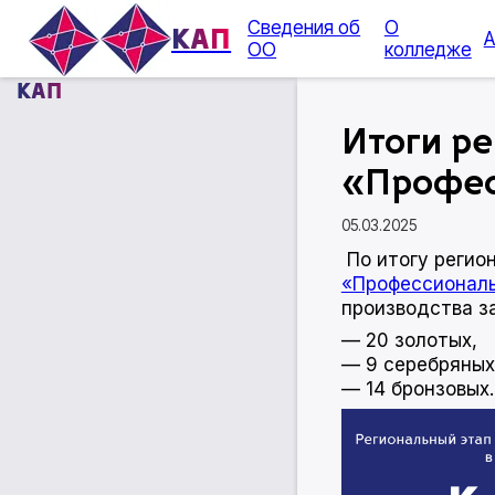
Сведения об
О
КАП
А
ОО
колледже
КАП
Итоги ре
«Профес
05.03.2025
По итогу регио
«Профессионал
производства з
— 20 золотых,
— 9 серебряных
— 14 бронзовых.