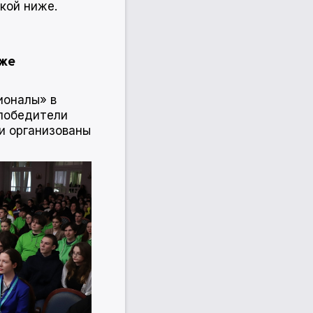
кой ниже.
дже
ионалы» в
победители
и организованы