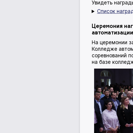
Увидеть наград
Список награ
Церемония наг
автоматизации
На церемонии з
Колледже автом
соревнований п
на базе коллед