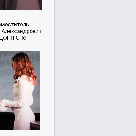
аместитель
й Александрович
 ЦОПП СПб