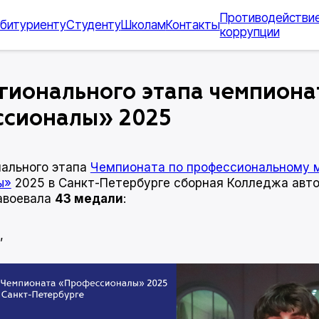
Противодействи
битуриенту
Студенту
Школам
Контакты
коррупции
гионального этапа чемпиона
сионалы» 2025
нального этапа
Чемпионата по профессиональному 
ы»
2025 в Санкт-Петербурге сборная Колледжа авт
авоевала
43 медали
:
,