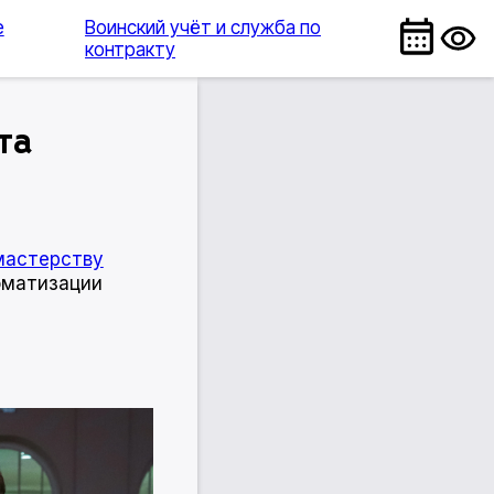
е
Воинский учёт и служба по
контракту
та
мастерству
оматизации