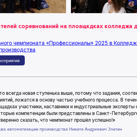
телей соревнований на плоащкдках колледжа 
ьного чемпионата «Профессионалы» 2025 в Коллед
производства
роприятия
то всегда новая ступенька выше, потому что задания, соо
иятий, ложатся в основу частью учебного процесса. В тече
щадках участники, наставники и индустриальные эксперты 
торые компетенции были представлены в Санкт-Петербурге
веренно сказать, что чемпионат прошёл успешно!»
жа автоматизации производства Никита Андреевич Златин