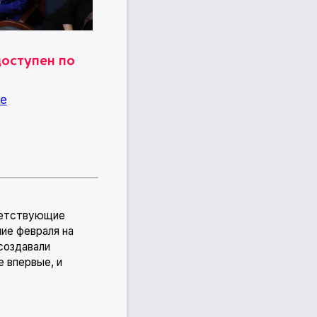
доступен по
же
тветствующие
ние февраля на
создавали
 впервые, и