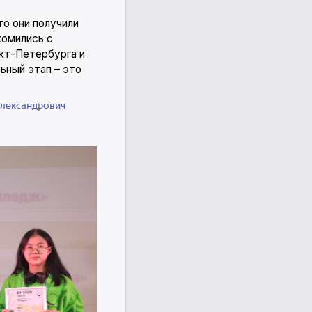
то они получили
комились с
кт-Петербурга и
ьный этап – это
Александрович