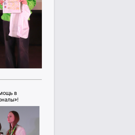
мощь в
оналы»!