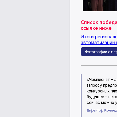
Список победи
ссылке ниже
Итоги регионал
автоматизации 
Фотографии с ме
«Чемпионат – э
запросу предпр
конкурсных пло
будущее – неко
сейчас можно у
Директор Коллед