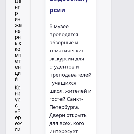
Це
нт
рсии
р
ин
же
В музее
не
проводятся
рн
обзорные и
ых
ко
тематические
мп
экскурсии для
ет
студентов и
ен
ци
преподавателей
й
, учащихся
Ко
школ, жителей и
нк
гостей Санкт-
ур
с
Петербурга.
«Б
Двери открыты
ер
для всех, кого
еж
ли
интересует