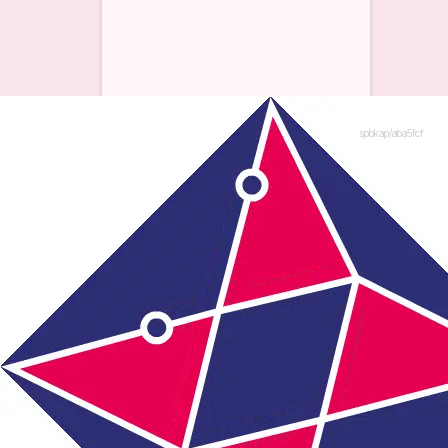
spbkap/aba5fcf