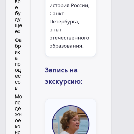
во
история России,
е
Санкт-
бу
ду
Петербурга,
ще
опыт
е»
отечественного
Фа
образования.
бр
ик
а
пр
Запись на
оц
ес
экскурсию:
со
в
Мо
ло
дё
жн
ое
ко
нс