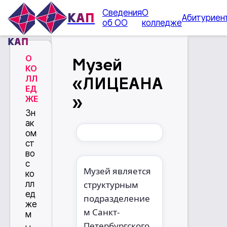
Сведения
О
КАП
Абитуриен
об ОО
колледже
КАП
О
Музей
КО
ЛЛ
«ЛИЦЕАНА
ЕД
ЖЕ
»
Зн
ак
ом
ст
во
с
Музей является
ко
лл
структурным
ед
подразделение
же
м Санкт-
м
Петербургского