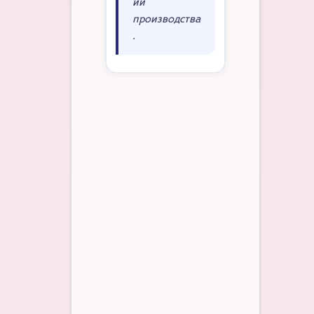
ии
производства
.