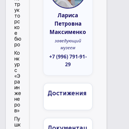
тр
ук
Лариса
то
рс
Петровна
ко
Максименко
е
бю
заведующий
ро
музеем
Ко
+7 (996) 791-91-
нк
29
ур
с
«Э
ра
ин
Достижения
же
не
ро
в»
Пу
шк
Документац