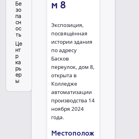
м 8
Бе
зо
па
сн
Экспозиция,
ос
посвящённая
ть
истории здания
Це
по адресу
нт
р
Басков
ка
переулок, дом 8,
рь
ер
открыта в
ы
Колледже
автоматизации
производства 14
ноября 2024
года.
Местополож