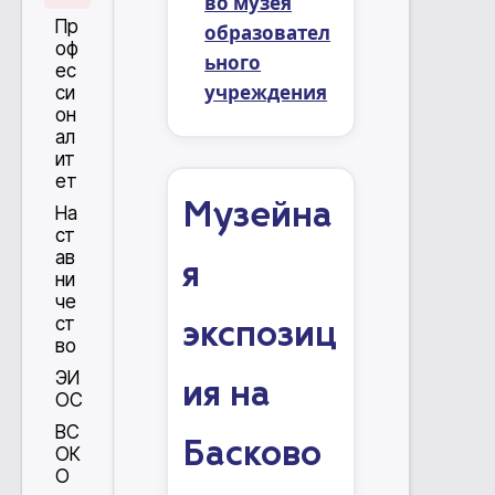
во музея
Пр
образовател
оф
ьного
ес
учреждения
си
он
ал
ит
ет
Музейна
На
ст
ав
я
ни
че
ст
экспозиц
во
ЭИ
ия на
ОС
ВС
Басково
ОК
О