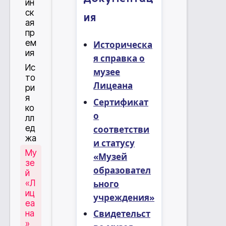
ин
ск
ия
ая
пр
ем
Историческа
ия
я справка о
Ис
музее
то
Лицеана
ри
я
Сертификат
ко
о
лл
ед
соответстви
жа
и статусу
Му
«Музей
зе
образовател
й
ьного
«Л
иц
учреждения»
еа
Свидетельст
на
»