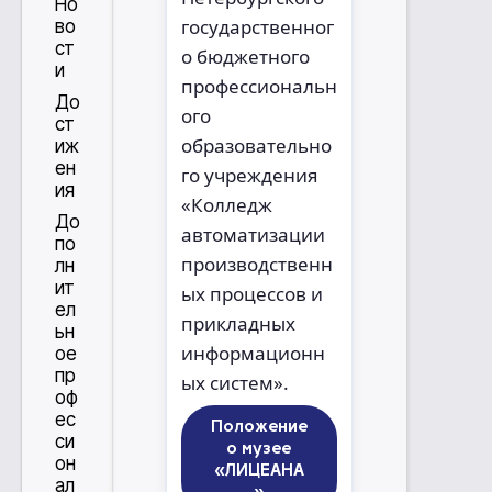
Но
государственног
во
ст
о бюджетного
и
профессиональн
До
ого
ст
образовательно
иж
ен
го учреждения
ия
«Колледж
До
автоматизации
по
производственн
лн
ит
ых процессов и
ел
прикладных
ьн
информационн
ое
пр
ых систем».
оф
ес
Положение
си
о музее
он
«ЛИЦЕАНА
ал