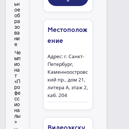
»
ьн
ое
об
ра
зо
Местополож
ва
ни
ение
е
Че
Адрес: г. Санкт-
мп
Петербург,
ио
на
Каменноостровс
т
кий пр., дом 21,
«П
литера А, этаж 2,
ро
фе
каб. 204
сс
ио
на
лы
»
Видеоэкску