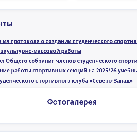
нты
 из протокола о создании студенческого спортив
зкультурно-массовой работы
л Общего собрания членов студенческого спорт
ние работы спортивных секций на 2025/26 учебн
туденческого спортивного клуба «Северо-Запад»
Фотогалерея