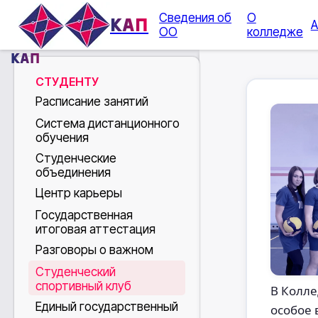
Сведения об
О
КАП
А
ОО
колледже
КАП
СТУДЕНТУ
Расписание занятий
Система дистанционного
обучения
Студенческие
объединения
Центр карьеры
Государственная
итоговая аттестация
Разговоры о важном
Студенческий
спортивный клуб
В Колле
Единый государственный
особое