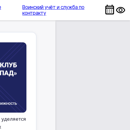
е
Воинский учёт и служба по
контракту
 уделяется
х