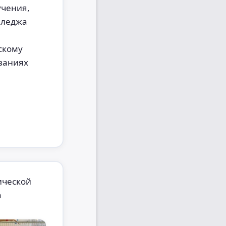
учения,
лледжа
скому
ованиях
ической
а