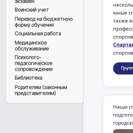
экзамен
несколь
Воинский учет
юные с
Перевод на бюджетную
также е
форму обучения
професс
Социальная работа
спортив
Медицинское
Спарта
обслуживание
спортив
Психолого-
педагогическое
Груп
сопровождение
Библиотека
Родителям (законным
представителям)
Наши с
подгото
городск