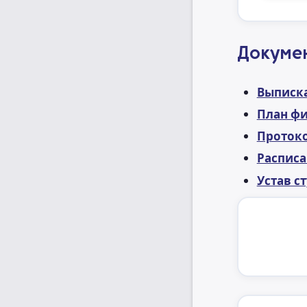
Докуме
Выписка
План фи
Протоко
Расписа
Устав с