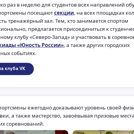
ко раз в неделю для студентов всех направлений об
портсмены посещают
секции
, на всех площадках ко
сть тренажёрный зал. Тем, кто занимается спортом
ионально, предлагается присоединиться к студенче
ному клубу «Северо-Запад» и участвовать в соревн
киады «Юность России»
, а также других городских
ных событиях.
па клуба VK
портсмены ежегодно доказывают уровень своей физ
вки, а также мастерство, завоёвывая призовые мест
их соревнований.