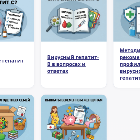
Методи
Вирусный гепатит-
рекоме
е гепатит
В в вопросах и
профил
ответах
вирусн
гепати