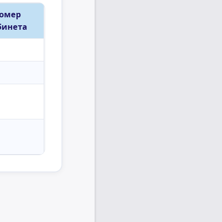
омер
бинета