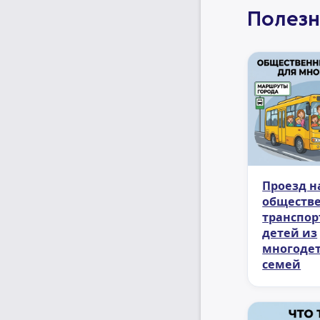
Полезн
Проезд н
обществ
транспор
детей из
многоде
семей