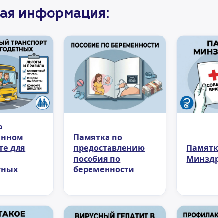
ая информация:
а
енном
Памятка по
те для
предоставлению
Памятк
пособия по
Минзд
тных
беременности