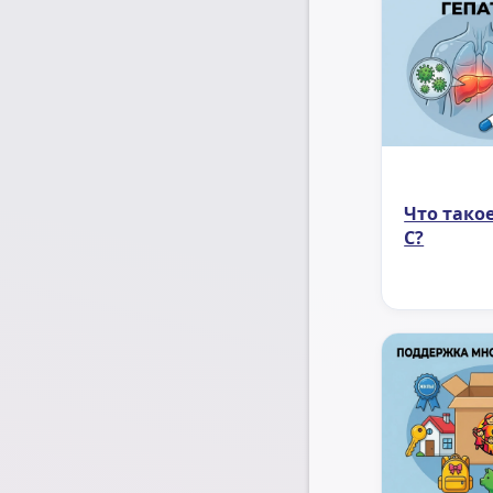
Что тако
С?