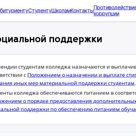
Противодействи
битуриенту
Студенту
Школам
Контакты
коррупции
оциальной поддержки
пендии студентам колледжа назначаются и выплачи
ветствии с
Положением о назначении и выплате сти
зания иных мер материальной поддержки студентам
енты колледжа обеспечиваются питанием в соответс
ожением о порядке предоставления дополнительны
иальной поддержки по обеспечению питанием обуч