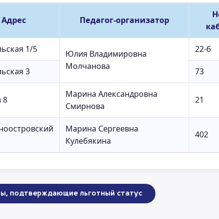
Н
Адрес
Педагог-организатор
ка
ьская 1/5
22-б
Юлия Владимировна
Молчанова
льская 3
73
Марина Александровна
 8
21
Смирнова
ноостровский
Марина Сергеевна
402
Кулебякина
ы, подтверждающие льготный статус