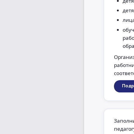
дет
детя
лиц
обу
раб
обр
Органи
работн
соответ
Подр
Заполн
педагог