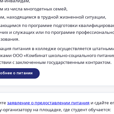
ям-инвалидам,
м из числа многодетных семей,
ам, находящимся в трудной жизненной ситуации,
чающимся по программе подготовки квалифициров
очих и служащих или по программе профессиональн
азования.
зация питания в колледже осуществляется штатным
иками ООО «Комбинат школьно-социального питани
ствии с заключенным государственным контрактом.
обнее о питании
ите
заявление о предоставлении питания
и сдайте е
у-организатору на площадке, где студент обучается: