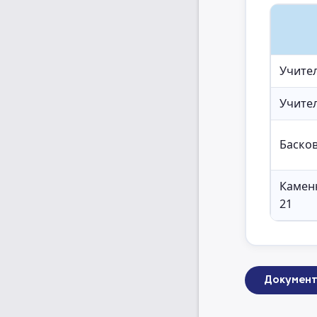
Учител
Учите
Басков
Камен
21
Документ