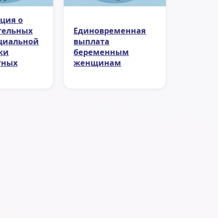
ция о
тельных
Единовременная
циальной
выплата
ки
беременным
тных
женщинам