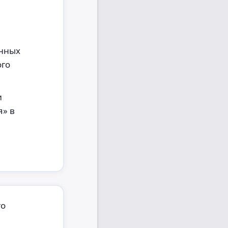
анных
ого
и
я» в
го