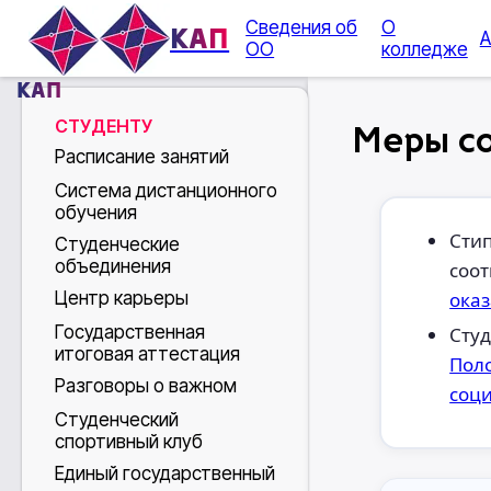
Сведения об
О
КАП
А
ОО
колледже
КАП
СТУДЕНТУ
Меры с
Расписание занятий
Система дистанционного
обучения
Сти
Студенческие
объединения
соот
Центр карьеры
ока
Государственная
Студ
итоговая аттестация
Пол
Разговоры о важном
соц
Студенческий
спортивный клуб
Единый государственный