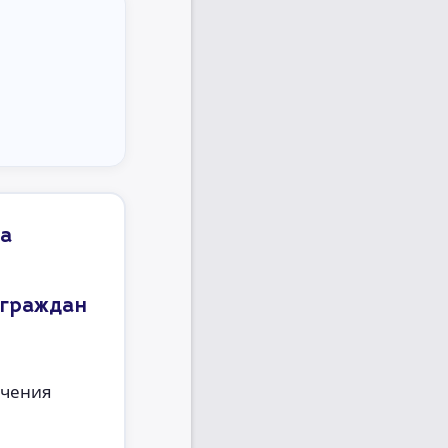
на
 граждан
ечения