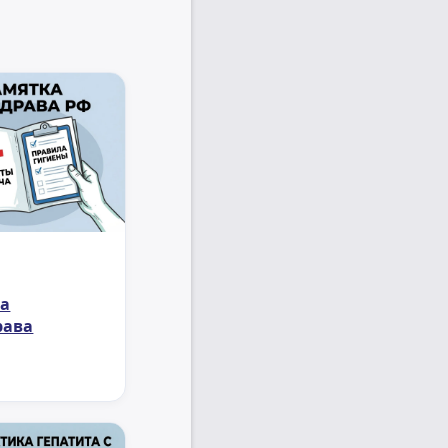
а
рава