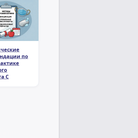
ческие
ндации по
актике
ого
та С