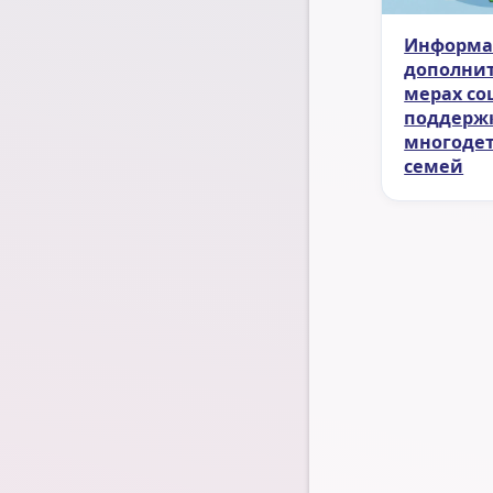
Информа
дополни
мерах со
поддерж
многоде
семей