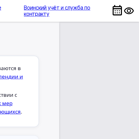
е
Воинский учёт и служба по
контракту
ваются в
пендии и
.
твии с
х мер
ающихся
.