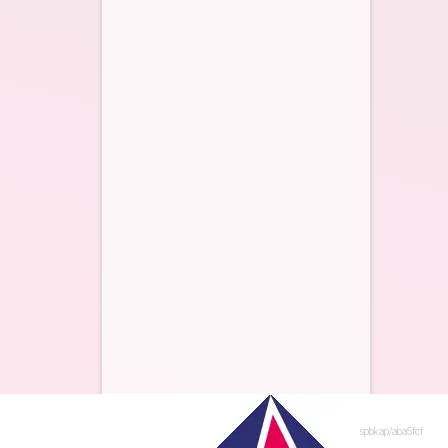
spbkap/aba5fcf