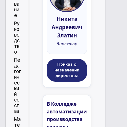
ва
ни
е
Никита
Ру
Андреевич
ко
Златин
во
дс
директор
тв
о
Пе
Приказ о
да
назначении
гог
директора
ич
ес
ки
й
со
В Колледже
ст
автоматизации
ав
производства
Ма
те
созданы