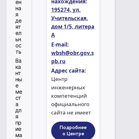
нахождения:
ен
на
195274, ул.
я
Учительская,
де
дом 1/5, литера
ят
ел
А
ьн
Е-mail:
ос
ть
wbsh@obr.gov.s
pb.ru
Ва
ка
Адрес сайта:
нт
Центр
ны
е
инженерных
ме
компетенций
ст
официального
а
дл
сайта не имеет
я
пр
Подробнее
ие
о Центре
ма