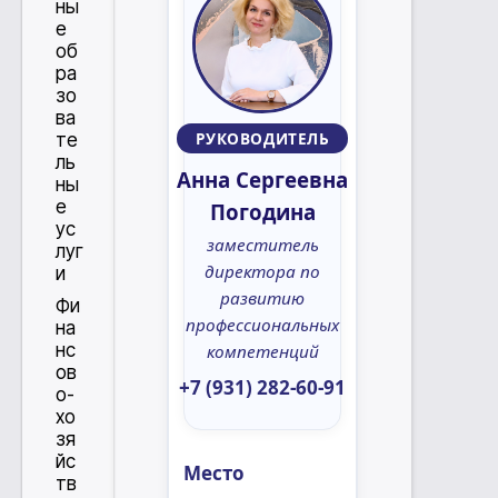
ны
е
об
ра
зо
ва
РУКОВОДИТЕЛЬ
те
ль
Анна Сергеевна
ны
е
Погодина
ус
заместитель
луг
директора по
и
развитию
Фи
профессиональных
на
нс
компетенций
ов
+7 (931) 282-60-91
о-
хо
зя
йс
Место
тв