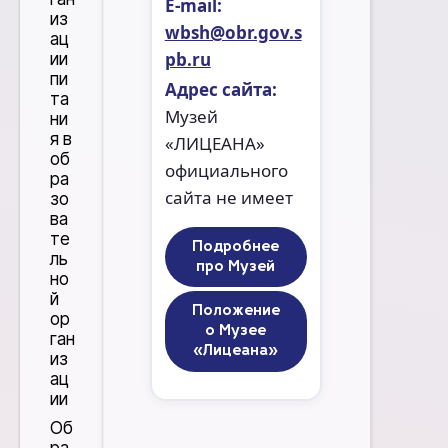
Е-mail:
из
wbsh@obr.gov.s
ац
pb.ru
ии
пи
Адрес сайта:
та
Музей
ни
я в
«ЛИЦЕАНА»
об
официального
ра
сайта не имеет
зо
ва
те
Подробнее
ль
про Музей
но
й
Положение
ор
о Музее
ган
«Лицеана»
из
ац
ии
Об