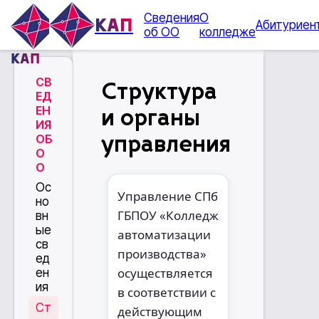
Сведения
О
КАП
Абитуриен
об ОО
колледже
КАП
СВ
Структура
ЕД
ЕН
и органы
ИЯ
ОБ
управления
О
О
Ос
Управление СПб
но
ГБПОУ «Колледж
вн
ые
автоматизации
св
производства»
ед
осуществляется
ен
ия
в соответствии с
Ст
действующим