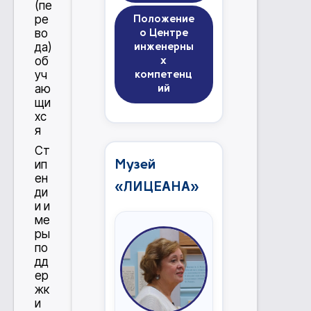
(пе
ре
Положение
во
о Центре
да)
инженерны
об
х
уч
компетенц
аю
ий
щи
хс
я
Ст
ип
Музей
ен
«ЛИЦЕАНА»
ди
и и
ме
ры
по
дд
ер
жк
и