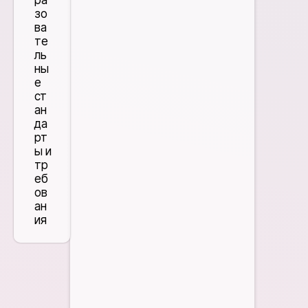
ра
зо
ва
те
ль
ны
е
ст
ан
да
рт
ы и
тр
еб
ов
ан
ия