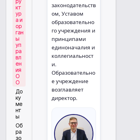
ру
законодательств
кт
ом, Уставом
ур
а и
образовательно
ор
го учреждения и
ган
принципами
ы
уп
единоначалия и
ра
коллегиальност
вл
и.
ен
ия
Образовательно
О
е учреждение
О
возглавляет
До
директор.
ку
ме
нт
ы
Об
ра
зо