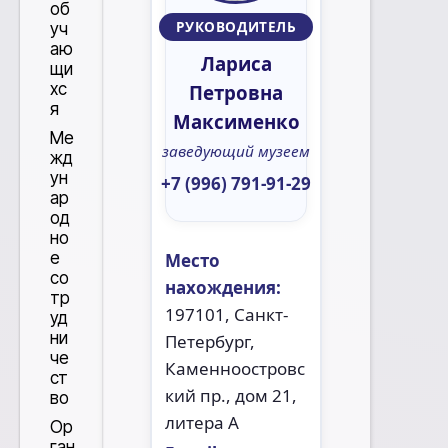
об
РУКОВОДИТЕЛЬ
уч
аю
Лариса
щи
хс
Петровна
я
Максименко
Ме
заведующий музеем
жд
ун
+7 (996) 791-91-29
ар
од
но
е
Место
со
нахождения:
тр
197101, Санкт-
уд
ни
Петербург,
че
Каменноостровс
ст
кий пр., дом 21,
во
литера А
Ор
ган