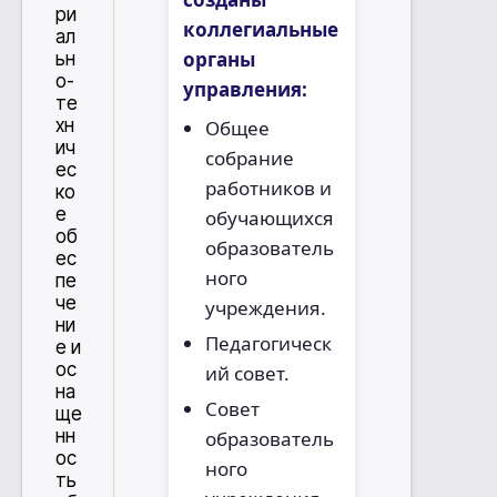
ри
коллегиальные
ал
органы
ьн
о-
управления:
те
хн
Общее
ич
собрание
ес
работников и
ко
е
обучающихся
об
образователь
ес
ного
пе
че
учреждения.
ни
Педагогическ
е и
ос
ий совет.
на
Совет
ще
нн
образователь
ос
ного
ть