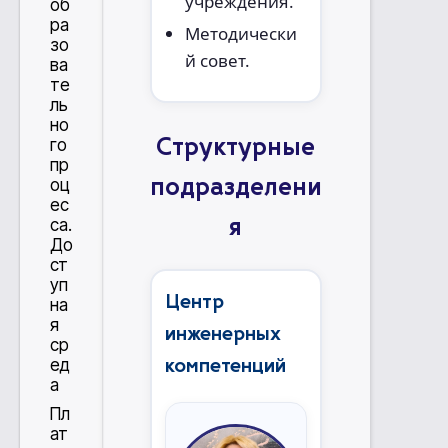
учреждения.
об
ра
Методически
зо
й совет.
ва
те
ль
но
го
Структурные
пр
оц
подразделени
ес
са.
я
До
ст
уп
Центр
на
я
инженерных
ср
ед
компетенций
а
Пл
ат