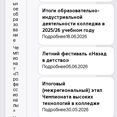
ьн
ое
Итоги образовательно-
об
индустриальной
ра
деятельности колледжа в
зо
ва
2025/26 учебном году
ни
Подробнее
18.06.2026
е
Че
мп
Летний фестиваль «Назад
ио
в детство»
на
Подробнее
06.06.2026
т
«П
ро
Итоговый
фе
сс
(межрегиональный) этап
ио
Чемпионата высоких
на
технологий в колледже
лы
Подробнее
30.05.2026
»