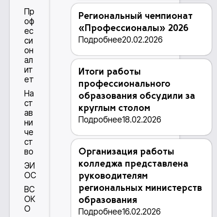
Пр
Региональный чемпионат
оф
«Профессионалы» 2026
ес
Подробнее
20.02.2026
си
он
ал
ит
Итоги работы
ет
профессионального
На
образования обсудили за
ст
круглым столом
ав
Подробнее
18.02.2026
ни
че
ст
во
Организация работы
колледжа представлена
ЭИ
ОС
руководителям
региональных министерств
ВС
ОК
образования
О
Подробнее
16.02.2026