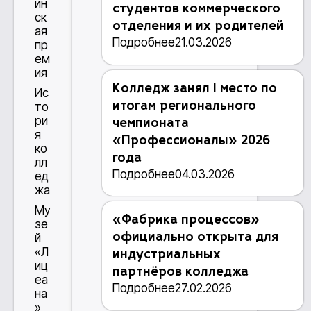
ин
студентов коммерческого
ск
отделения и их родителей
ая
Подробнее
21.03.2026
пр
ем
ия
Колледж занял I место по
Ис
итогам регионального
то
ри
чемпионата
я
«Профессионалы» 2026
ко
года
лл
Подробнее
04.03.2026
ед
жа
Му
«Фабрика процессов»
зе
официально открыта для
й
«Л
индустриальных
иц
партнёров колледжа
еа
Подробнее
27.02.2026
на
»