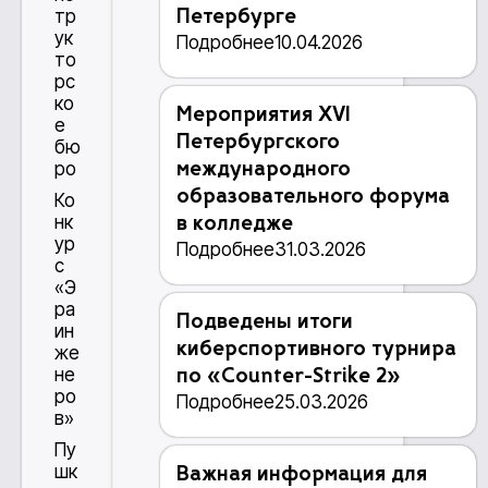
тр
Петербурге
ук
Подробнее
10.04.2026
то
рс
ко
Мероприятия XVI
е
Петербургского
бю
ро
международного
образовательного форума
Ко
нк
в колледже
ур
Подробнее
31.03.2026
с
«Э
ра
Подведены итоги
ин
киберспортивного турнира
же
не
по «Counter-Strike 2»
ро
Подробнее
25.03.2026
в»
Пу
шк
Важная информация для