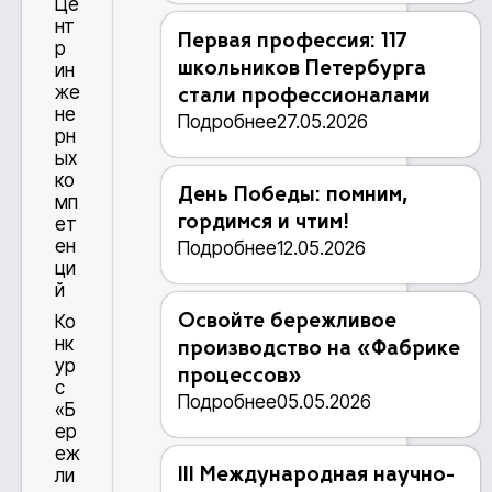
Це
нт
Первая профессия: 117
р
школьников Петербурга
ин
же
стали профессионалами
не
Подробнее
27.05.2026
рн
ых
ко
День Победы: помним,
мп
гордимся и чтим!
ет
ен
Подробнее
12.05.2026
ци
й
Освойте бережливое
Ко
нк
производство на «Фабрике
ур
процессов»
с
Подробнее
05.05.2026
«Б
ер
еж
III Международная научно-
ли