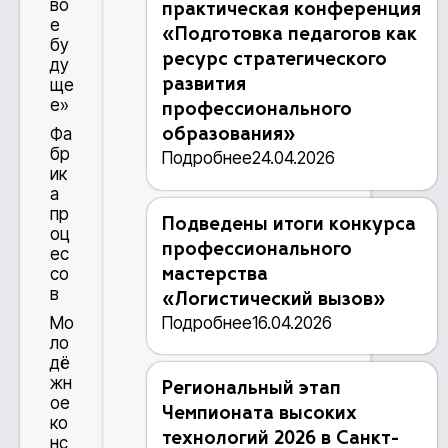
во
практическая конференция
е
«Подготовка педагогов как
бу
ресурс стратегического
ду
развития
ще
е»
профессионального
Фа
образования»
бр
Подробнее
24.04.2026
ик
а
пр
Подведены итоги конкурса
оц
профессионального
ес
со
мастерства
в
«Логистический вызов»
Подробнее
16.04.2026
Мо
ло
дё
жн
Региональный этап
ое
Чемпионата высоких
ко
технологий 2026 в Санкт-
нс