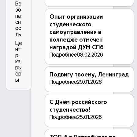
Бе
зо
па
Опыт организации
сн
студенческого
ос
самоуправления в
ть
колледже отмечен
Це
наградой ДУМ СПб
нт
Подробнее
08.02.2026
р
ка
рь
ер
Подвигу твоему, Ленинград
ы
Подробнее
29.01.2026
С Днём российского
студенчества!
Подробнее
25.01.2026