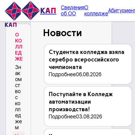
Сведения
О
КАП
Абитуриен
об ОО
колледже
КАП
Новости
О
КО
ЛЛ
Студентка колледжа взяла
ЕД
ЖЕ
серебро всероссийского
Зн
чемпионата
ак
Подробнее
06.08.2026
ом
ст
во
Поступайте в Колледж
с
автоматизации
ко
лл
производства!
ед
Подробнее
03.08.2026
же
м