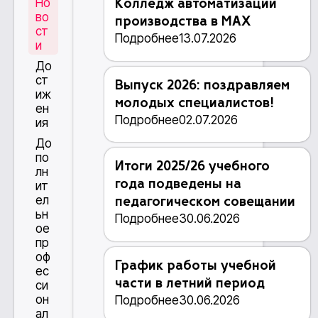
Но
Колледж автоматизации
во
производства в MAX
ст
Подробнее
13.07.2026
и
До
ст
Выпуск 2026: поздравляем
иж
молодых специалистов!
ен
Подробнее
02.07.2026
ия
До
по
Итоги 2025/26 учебного
лн
года подведены на
ит
ел
педагогическом совещании
ьн
Подробнее
30.06.2026
ое
пр
оф
График работы учебной
ес
части в летний период
си
он
Подробнее
30.06.2026
ал