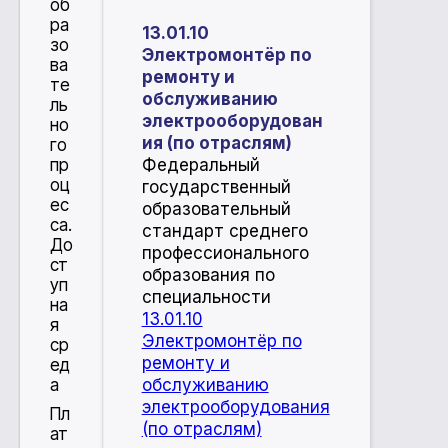
об
ра
13.01.10
зо
Электромонтёр по
ва
ремонту и
те
обслуживанию
ль
электрооборудован
но
ия (по отраслям)
го
Федеральный
пр
оц
государственный
ес
образовательный
са.
стандарт среднего
До
профессионального
ст
образования по
уп
специальности
на
13.01.10
я
Электромонтёр по
ср
ремонту и
ед
обслуживанию
а
электрооборудования
Пл
(по отраслям)
ат