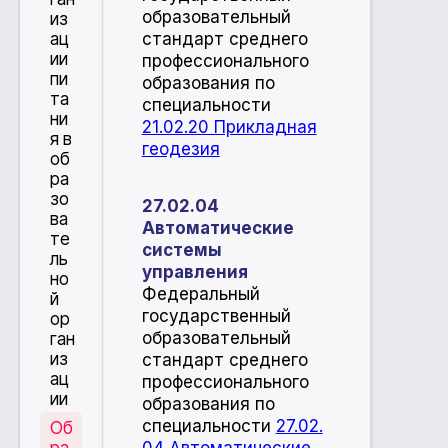
образовательный
из
стандарт среднего
ац
ии
профессионального
пи
образования по
та
специальности
ни
21.02.20 Прикладная
я в
геодезия
об
ра
зо
27.02.04
ва
Автоматические
те
системы
ль
управления
но
Федеральный
й
государственный
ор
образовательный
ган
из
стандарт среднего
ац
профессионального
ии
образования по
специальности
27.02.
Об