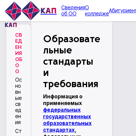
Сведения
О
КАП
Абитуриен
об ОО
колледже
КАП
СВ
Образовате
ЕД
ЕН
льные
ИЯ
ОБ
стандарты
О
и
О
Ос
требования
но
вн
Информация о
ые
применяемых
св
федеральных
ед
ен
государственных
ия
образовательных
стандартах
,
Ст