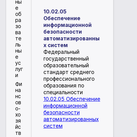
ны
е
10.02.05
об
Обеспечение
ра
информационной
зо
безопасности
ва
те
автоматизированны
ль
х систем
ны
​Федеральный
е
государственный
ус
образовательный
луг
стандарт среднего
и
профессионального
Фи
образования по
на
специальности
нс
10.02.05 Обеспечение
ов
информационной
о-
безопасности
хо
автоматизированных
зя
систем
йс
тв