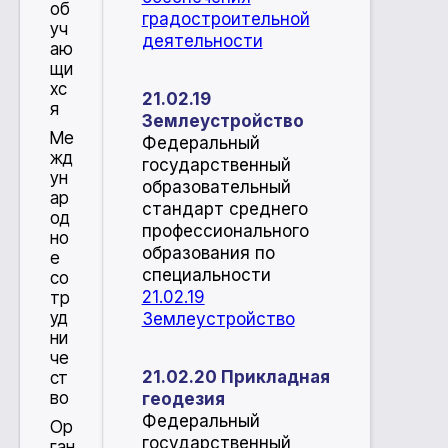
об
градостроительной
уч
деятельности
аю
щи
хс
21.02.19
я
Землеустройство
Ме
Федеральный
жд
государственный
ун
образовательный
ар
стандарт среднего
од
профессионального
но
образования по
е
специальности
со
21.02.19
тр
уд
Землеустройство
ни
че
21.02.20 Прикладная
ст
во
геодезия
Федеральный
Ор
государственный
ган