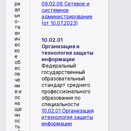
ри
09.02.06 Сетевое и
ал
системное
ьн
администрирование
о-
(от 10.07.2023)
те
хн
ич
10.02.01
ес
Организация и
ко
технология защиты
е
информации
об
Федеральный
ес
государственный
пе
образовательный
че
стандарт среднего
ни
профессионального
е и
ос
образования по
на
специальности
ще
10.02.01 Организация
нн
итехнология защиты
ос
информации
ть