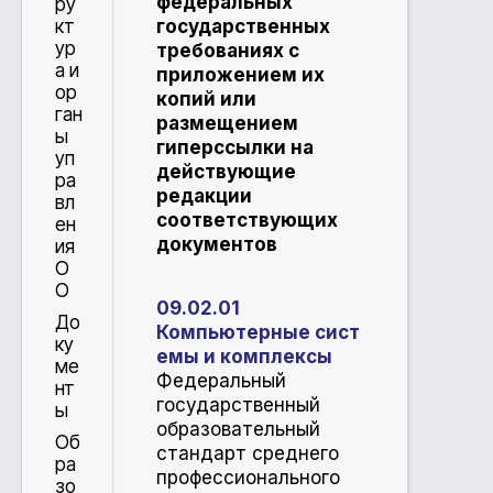
федеральных
ру
кт
государственных
ур
требованиях с
а и
приложением их
ор
копий или
ган
размещением
ы
гиперссылки на
уп
действующие
ра
редакции
вл
соответствующих
ен
документов
ия
О
О
09.02.01
До
Компьютерные сист
ку
емы и комплексы
ме
​Федеральный
нт
государственный
ы
образовательный
Об
стандарт среднего
ра
профессионального
зо