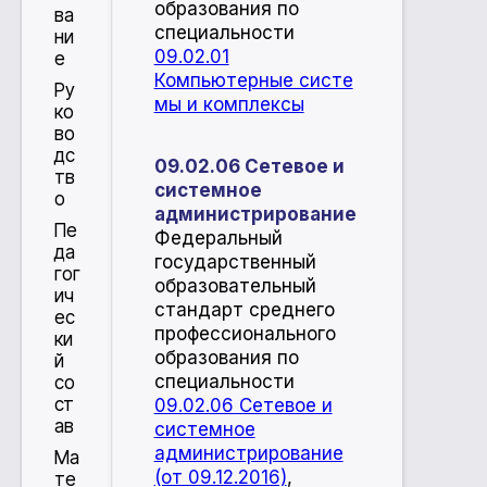
образования по
ва
специальности
ни
09.02.01
е
Компьютерные систе
Ру
мы и комплексы
ко
во
дс
09.02.06 Сетевое и
тв
системное
о
администрирование
Пе
​Федеральный
да
государственный
гог
образовательный
ич
стандарт среднего
ес
профессионального
ки
образования по
й
специальности
со
ст
09.02.06 Сетевое и
ав
системное
администрирование
Ма
(от 09.12.2016)
,
те