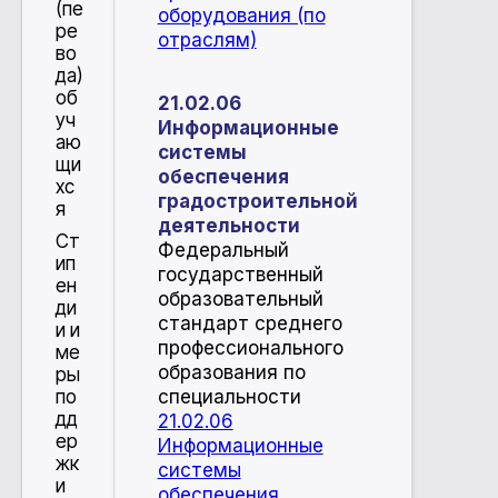
(пе
оборудования (по
ре
отраслям)
во
да)
об
21.02.06
уч
Информационные
аю
системы
щи
обеспечения
хс
градостроительной
я
деятельности
Ст
Федеральный
ип
государственный
ен
образовательный
ди
стандарт среднего
и и
профессионального
ме
образования по
ры
по
специальности
дд
21.02.06
ер
Информационные
жк
системы
и
обеспечения