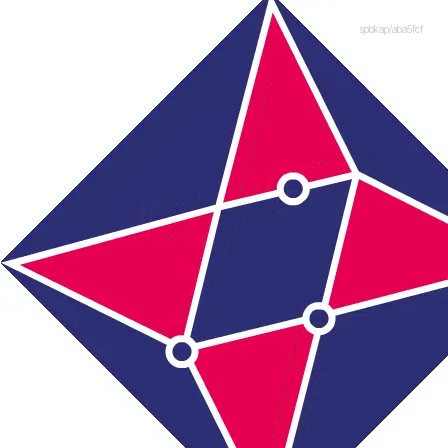
spbkap/aba5fcf