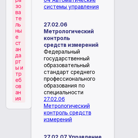
ра
04 Автоматические
зо
системы управления
ва
те
27.02.06
ль
ны
Метрологический
е
контроль
ст
средств измерений
ан
Федеральный
да
государственный
рт
образовательный
ы и
стандарт среднего
тр
профессионального
еб
образования по
ов
специальности
ан
ия
27.02.06
Метрологический
контроль средств
измерений
27.02.07 Управление