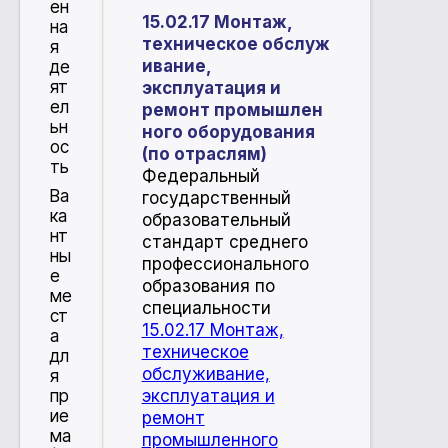
ен
15.02.17 Монтаж,
на
техническое обслуж
я
ивание,
де
ят
эксплуатация и
ел
ремонт промышлен
ьн
ного оборудования
ос
(по отраслям)
ть
​Федеральный
Ва
государственный
ка
образовательный
нт
стандарт среднего
ны
профессионального
е
образования по
ме
специальности
ст
15.02.17 Монтаж,
а
техническое
дл
обслуживание,
я
эксплуатация и
пр
ие
ремонт
ма
промышленного