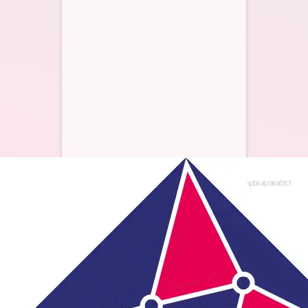
spbkap/aba5fcf