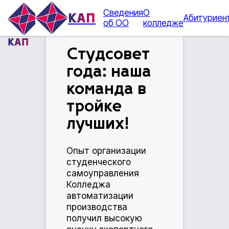
Сведения
О
КАП
Абитуриен
об ОО
колледже
КАП
Студсовет
года: наша
команда в
тройке
лучших!
Опыт организации
студенческого
самоуправления
Колледжа
автоматизации
производства
получил высокую