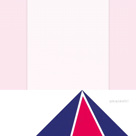
spbkap/aba5fcf