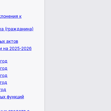
клонения к
ка (гражданина)
ых актов
и на 2025-2026
 год
 год
 год
 год
год
ных функций