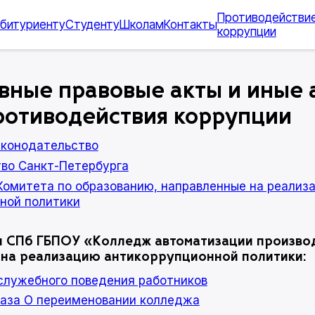
Противодействи
битуриенту
Студенту
Школам
Контакты
коррупции
ные правовые акты и иные 
ротиводействия коррупции
аконодательство
во Санкт-Петербурга
Комитета по образованию, направленные на реализ
ной политики
 СПб ГБПОУ «Колледж автоматизации произво
на реализацию антикоррупционной политики:
 служебного поведения работников
каза О переименовании колледжа