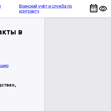
е
Воинский учёт и служба по
контракту
акты в
ацию
дства»,