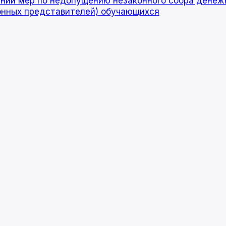
ении мер по недопущению незаконного сбора денеж
онных представителей) обучающихся