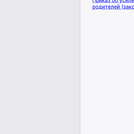
Приказ об усил
родителей (зак