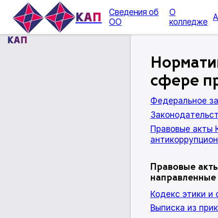
Сведения об
О
КАП
А
ОО
колледже
КАП
Норматив
сфере п
Федеральное з
Законодательст
Правовые акты 
антикоррупцион
Правовые акты
направленные 
Кодекс этики и
Выписка из при