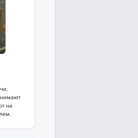
чи,
ринимают
ют на
лем.