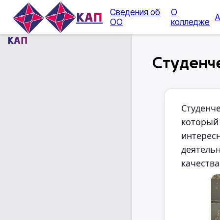
Сведения об
О
КАП
А
ОО
колледже
КАП
Студенч
Студенче
который 
интересн
деятель
качества