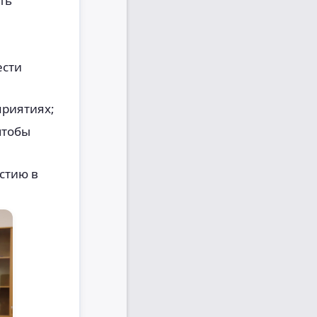
ть
ести
приятиях;
чтобы
стию в