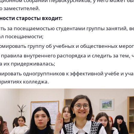
ционном собрании первокурсников, у него может бы
о заместителей.
ности старосты входит:
ть за посещаемостью студентами группы занятий, в
л посещаемости;
мировать группу об учебных и общественных меро
 правила внутреннего распорядка и следить за тем, 
а их придерживалась;
ировать одногруппников к эффективной учёбе и уча
риятиях колледжа.