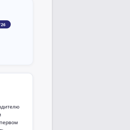
/26
водителю
и
 первом