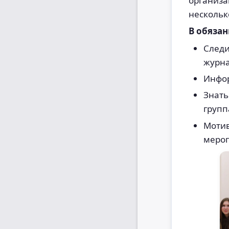
организа
нескольк
В обязан
Следи
журна
Инфор
Знать
групп
Мотив
мероп