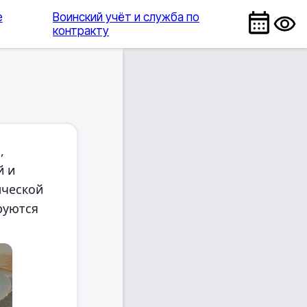
е
Воинский учёт и служба по
контракту
,
й и
нческой
руются