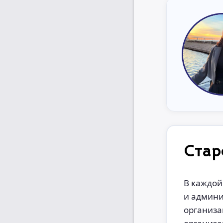
Стар
В каждой
и админи
организа