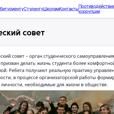
Противодействи
битуриенту
Студенту
Школам
Контакты
коррупции
еский совет
ский совет – орган студенческого самоуправления
призван делать жизнь студента более комфортно
ой. Ребята получают реальную практику управле
ности, в процессе организаторской работы форми
 личности, необходимые для жизни в обществе.