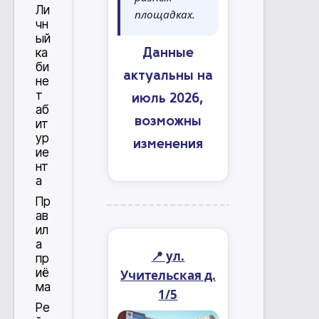
Ли
площадках.
чн
ый
ка
Данные
би
актуальны на
не
т
июль 2026,
аб
возможны
ит
ур
изменения
ие
нт
а
Пр
ав
ил
а
📍 ул.
пр
иё
Учительская д.
ма
1/5
Ре