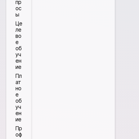
пр
ос
ы
Це
ле
во
е
об
уч
ен
ие
Пл
ат
но
е
об
уч
ен
ие
Пр
оф