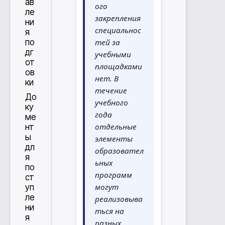
ав
ого
ле
закрепления
ни
специальнос
я
тей за
по
дг
учебными
от
площадками
ов
нет. В
ки
течение
До
учебного
ку
года
ме
отдельные
нт
ы
элементы
дл
образовател
я
ьных
по
программ
ст
могут
уп
ле
реализовыва
ни
ться на
я
разных