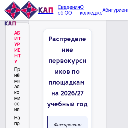
Сведения
О
КАП
Абитуриен
об ОО
колледже
КАП
АБ
ИТ
Распределе
УР
ние
ИЕ
НТ
первокурсн
У
Пр
иков по
иё
мн
площадкам
ая
ко
на 2026/27
ми
сс
учебный год
ия
На
пр
Фиксированн