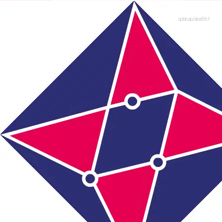
spbkap/aba5fcf