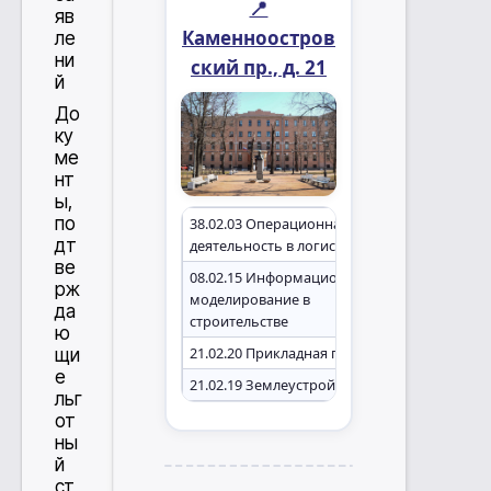
📍
яв
Каменноостров
ле
ни
ский пр., д. 21
й
До
ку
ме
нт
ы,
по
38.02.03 Операционная
дт
деятельность в логистике
ве
08.02.15 Информационное
рж
моделирование в
да
строительстве
ю
21.02.20 Прикладная геодезия
щи
е
21.02.19 Землеустройство
льг
от
ны
й
ст