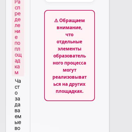
Ра
сп
ре
де
⚠️ Обращаем
ле
внимание,
ни
что
е
отдельные
по
элементы
пл
ощ
образователь
ад
ного процесса
ка
могут
м
реализовыват
Ча
ься на других
ст
площадках.
о
за
да
ва
ем
ые
во