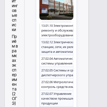
йт
инг
ов
ые
сп
ис
13.01.10 Электромонтер по
ки
ремонту и обслуживанию
электрооборудования
Пр
иё
13.02.12 Электрические
м в
станции, сети, их релейная
ра
защита и автоматизация
мк
27.02.04 Автоматические
ах
системы управления
эк
сп
27.02.05 Системы и средства
ер
диспетчерского управления
им
27.02.06 Метрологический
ен
контроль средств измерений
та
(2
27.02.07 Управление
ОГ
качеством промышленной
Э)
продукции