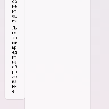
ор
ие
нт
ац
ия
Ль
го
тн
ый
кр
ед
ит
на
об
ра
зо
ва
ни
е