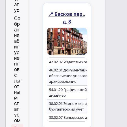
ат
ус
📍 Басков пер.,
Со
д. 8
бр
ан
ия
аб
ит
ур
ие
42.02.02 Издательское дело
нт
ов
46.02.01 Документационное
с
обеспечение управления и
льг
архивоведение
от
54.01.20 Графический
ны
дизайнер
м
ст
38.02.01 Экономика и
ат
бухгалтерский учет
ус
38.02.07 Банковское дело
ом