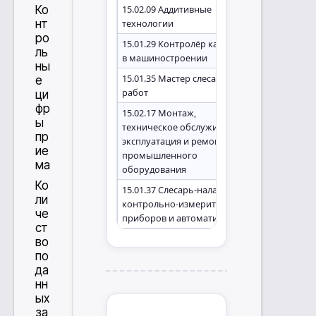
Ко
15.02.09 Аддитивные
нт
технологии
ро
15.01.29 Контролёр качества
ль
в машиностроении
ны
15.01.35 Мастер слесарных
е
работ
ци
фр
15.02.17 Монтаж,
ы
техническое обслуживание,
пр
эксплуатация и ремонт
ие
промышленного
ма
оборудования
Ко
15.01.37 Слесарь-наладчик
ли
контрольно-измерительных
че
приборов и автоматики
ст
во
по
да
нн
ых
за